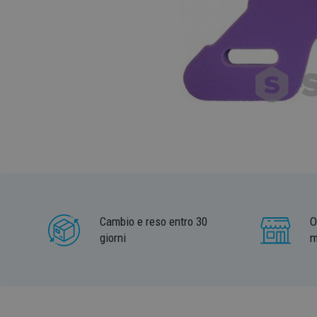
Cambio e reso entro 30
O
giorni
m