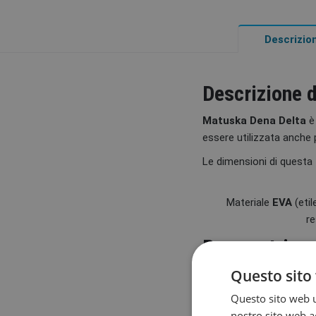
Descrizio
Descrizione 
Matuska Dena Delta
è 
essere utilizzata anche p
Le dimensioni di questa
Materiale
EVA
(etil
re
Parametri
Questo sito 
Parametro
Questo sito web ut
Materiale
nostro sito web ac