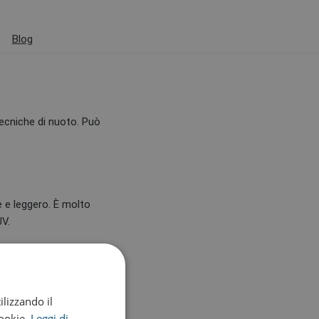
Blog
tecniche di nuoto. Può
e e leggero. È molto
UV.
ilizzando il
cookie.
Leggi di