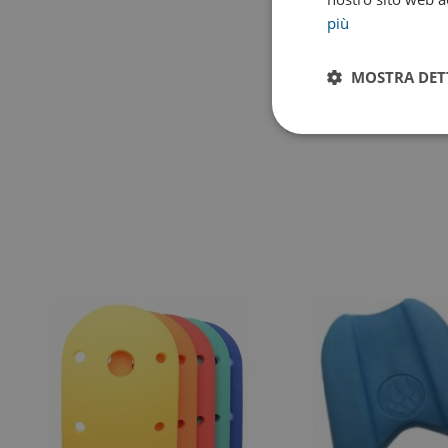
più
Colore
MOSTRA DET
Taglia