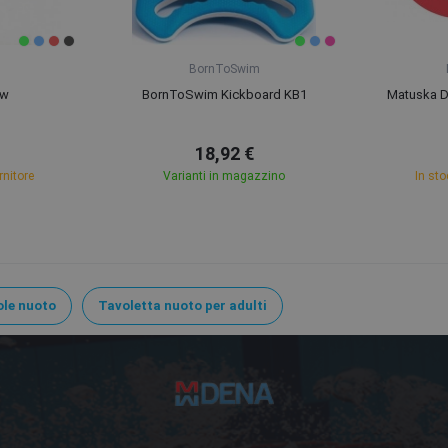
BornToSwim
ow
BornToSwim Kickboard KB1
Matuska De
18,92 €
rnitore
Varianti in magazzino
In sto
le nuoto
Tavoletta nuoto per adulti