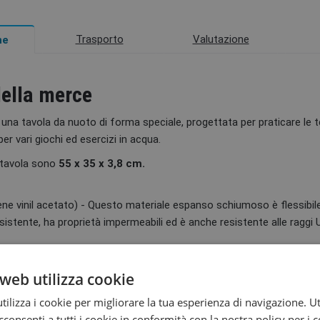
Trasporto
Valutazione
ne
della merce
una tavola da nuoto di forma speciale, progettata per praticare le 
er vari giochi ed esercizi in acqua.
 tavola sono
55 x 35 x 3,8 cm.
ene vinil acetato) - Questo materiale espanso schiumoso è flessibil
sistente, ha proprietà impermeabili ed è anche resistente alle raggi 
web utilizza cookie
Descrizione
ilizza i cookie per migliorare la tua esperienza di navigazione. Ut
EVA
consenti a tutti i cookie in conformità con la nostra policy per i 