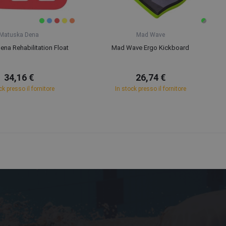
Matuska Dena
Mad Wave
na Rehabilitation Float
Mad Wave Ergo Kickboard
34,16 €
26,74 €
ck presso il fornitore
In stock presso il fornitore