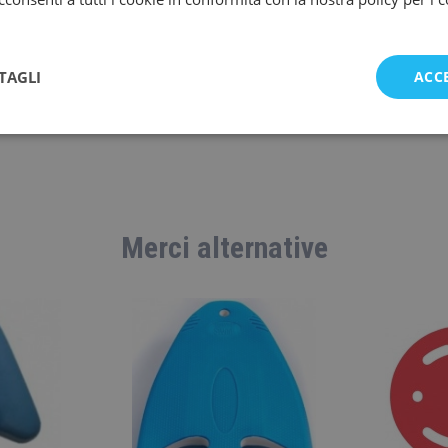
Viola
Giallo
TAGLI
ACC
55x35x3,8
Merci alternative