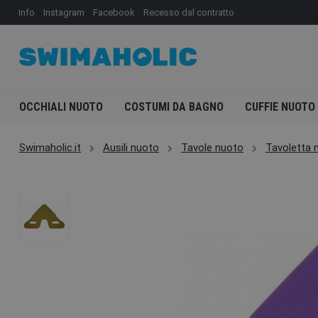
Info
Instagram
Facebook
Recesso dal contratto
OCCHIALI NUOTO
COSTUMI DA BAGNO
CUFFIE NUOTO
Swimaholic.it
Ausili nuoto
Tavole nuoto
Tavoletta n