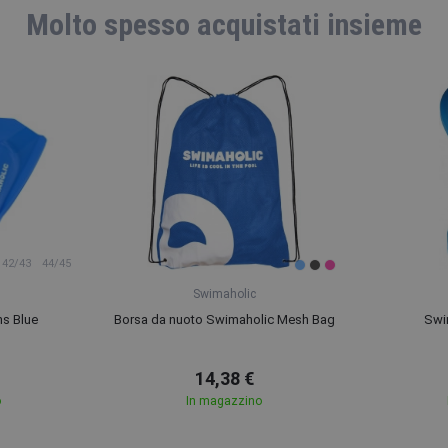
Molto spesso acquistati insieme
42/43
44/45
Swimaholic
ns Blue
Borsa da nuoto Swimaholic Mesh Bag
Swi
14,38 €
o
In magazzino