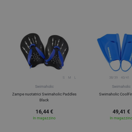
S
M
L
38/39
40/41
Swimaholic
Swimaholic
Zampe nuotatrici Swimaholic Paddles
Swimaholic CoolFi
Black
16,44 €
49,41 €
In magazzino
In magazzin