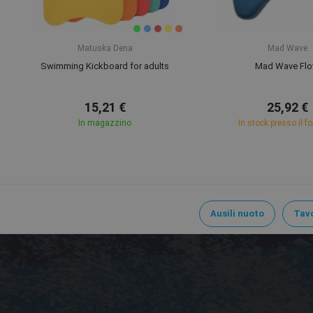
Matuska Dena
Mad Wave
Swimming Kickboard for adults
Mad Wave Fl
15,21 €
25,92 €
In magazzino
In stock presso il fo
Ausili nuoto
Tavo