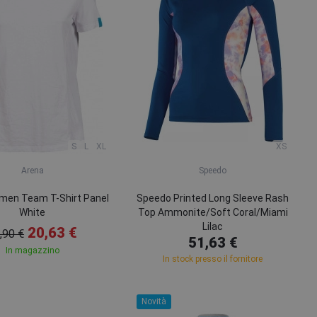
S
L
XL
XS
Arena
Speedo
men Team T-Shirt Panel
Speedo Printed Long Sleeve Rash
White
Top Ammonite/Soft Coral/Miami
Lilac
20,63 €
,90 €
51,63 €
In magazzino
In stock presso il fornitore
Novità