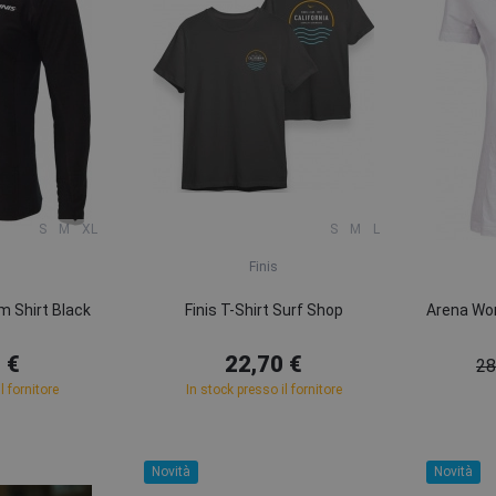
S
M
XL
S
M
L
Finis
m Shirt Black
Finis T-Shirt Surf Shop
Arena Wo
 €
22,70 €
28
l fornitore
In stock presso il fornitore
Novità
Novità