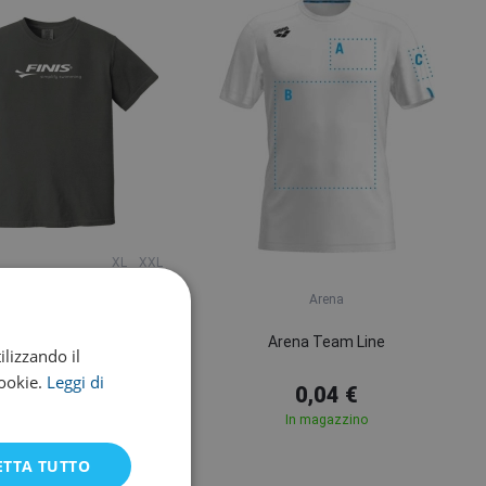
XL
XXL
Finis
Arena
is T-Shirt Charcoal
Arena Team Line
ilizzando il
cookie.
Leggi di
41,30 €
0,04 €
tock presso il fornitore
In magazzino
ETTA TUTTO