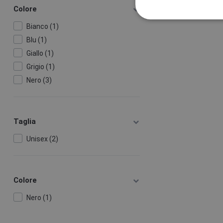
Colore
Bianco (1)
Blu (1)
Giallo (1)
Grigio (1)
Nero (3)
Taglia
Unisex (2)
Colore
Nero (1)