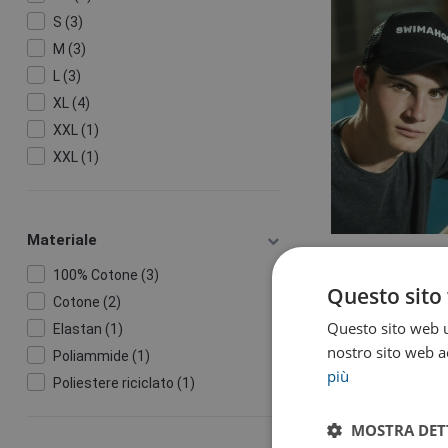
S (3)
M (3)
L (3)
XL (4)
XXL (1)
XXL (1)
Materiale
100% Cotone (3)
Swimaho
Questo sito 
Cotone (2)
Swimaholic Tr
Questo sito web ut
Elastan (1)
nostro sito web ac
Poliammide (1)
12
16,49 €
più
Poliestere riciclato (1)
In magaz
MOSTRA DET