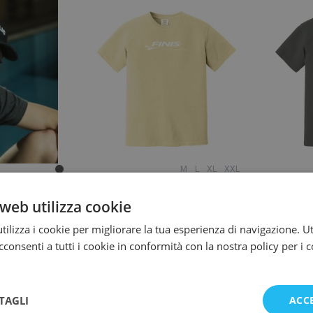
M
L
XL
XXL
lic
Finis
web utilizza cookie
ucker Cap
Finis T-Shirt Butter Yellow
Fin
ilizza i cookie per migliorare la tua esperienza di navigazione. Ut
consenti a tutti i cookie in conformità con la nostra policy per i 
,36 €
41,30 €
In stock presso il fornitore
In s
zino
TAGLI
ACC