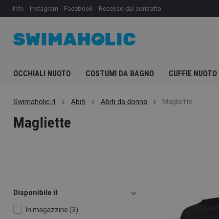
Info
Instagram
Facebook
Recesso dal contratto
OCCHIALI NUOTO
COSTUMI DA BAGNO
CUFFIE NUOTO
Swimaholic.it
Abiti
Abiti da donna
Magliette
Magliette
Disponibile il
In magazzino (3)