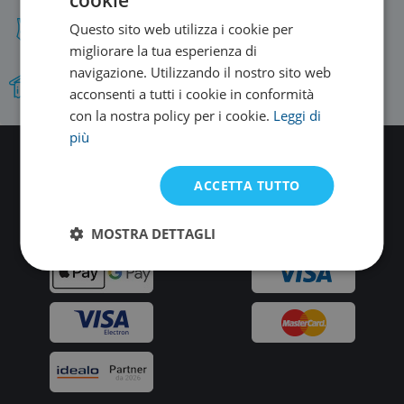
Questo sito web utilizza i cookie per
Gamma di prodotti nuoto più vasta
migliorare la tua esperienza di
navigazione. Utilizzando il nostro sito web
Proprio team di test del prodotto.
acconsenti a tutti i cookie in conformità
con la nostra policy per i cookie.
Leggi di
più
Oltre 12.000 non possono sbagliare.
ACCETTA TUTTO
Seguiteci su
Youtube
,
Facebook
Instagram
!
MOSTRA DETTAGLI