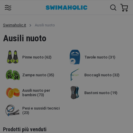
Swimaholic.it
Ausili nuoto
Ausili nuoto
Pinne nuoto
(62)
Tavole nuoto
(31)
Zampe nuoto
(35)
Boccagli nuoto
(32)
Ausili nuoto per
Bastoni nuoto
(19)
bambini
(73)
Pesi e sussidi tecnici
(23)
Prodotti più venduti