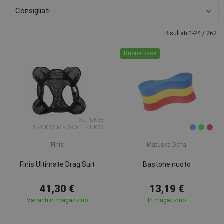
Risultati 1-24 / 262
Buona base
XL - UK38
S - UK32
M - UK34
L - UK36
Finis
Matuska Dena
Finis Ultimate Drag Suit
Bastone nuoto
41,30 €
13,19 €
Varianti in magazzino
In magazzino