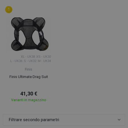
XL - UK38
XS - UK30
L - UK36
S - UK32
M - UK34
Finis
Finis Ultimate Drag Suit
41,30 €
Varianti in magazzino
Filtrare secondo parametri