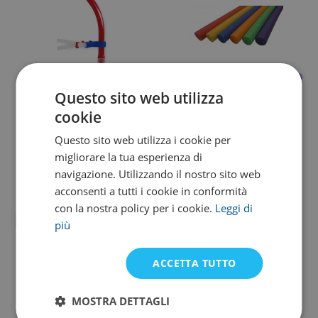
Questo sito web utilizza
Speedo
Matuska Dena
cookie
Boccaglio centrale Speedo
Tubo da nuoto in schiuma
Questo sito web utilizza i cookie per
migliorare la tua esperienza di
51,63 €
8,23 €
navigazione. Utilizzando il nostro sito web
In magazzino
In magazzino
acconsenti a tutti i cookie in conformità
con la nostra policy per i cookie.
Leggi di
Buona base
più
ACCETTA TUTTO
MOSTRA DETTAGLI