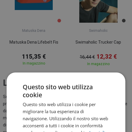
Matuska Dena
Swimaholic
Matuska Dena Lifebelt Fis
Swimaholic Trucker Cap
115,35 €
12,32 €
16,44 €
In magazzino
In magazzino
Lifeguard
Questo sito web utilizza
cookie
Se siete interessati ai bagnini e al servizio di salvataggio, potete
Questo sito web utilizza i cookie per
procurarvi l'attrezzatura da bagnino. La pratica borsa può fungere
migliorare la tua esperienza di
da piccola cassetta di pronto soccorso in grado di contenere il
navigazione. Utilizzando il nostro sito web
materiale medico necessario, come cerotti, farmaci e
acconsenti a tutti i cookie in conformità
disinfettanti. Anche i fischietti realizzati in materiale di qualità