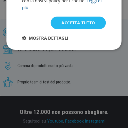
con la nostra policy per i cookie.
Leggi di
sono utili e durano a lungo.
più
ACCETTA TUTTO
Cambio e reso entro 30 giorni
MOSTRA DETTAGLI
Offriamo un’ampia gamma di marchi
Gamma di prodotti nuoto più vasta
Proprio team di test del prodotto.
Oltre 12.000 non possono sbagliare.
Seguiteci su
Youtube
,
Facebook
Instagram
!