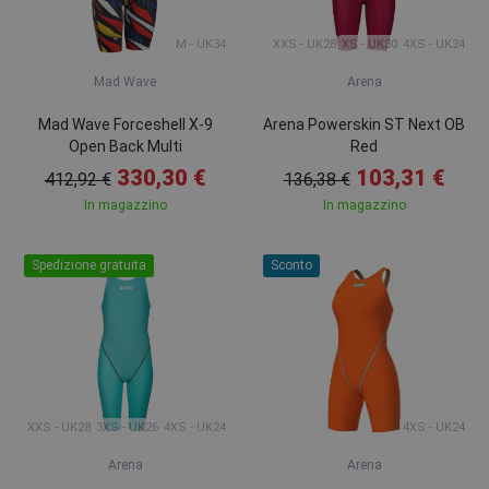
M - UK34
XXS - UK28
XS - UK30
4XS - UK24
Mad Wave
Arena
Mad Wave Forceshell X-9
Arena Powerskin ST Next OB
Open Back Multi
Red
330,30 €
103,31 €
412,92 €
136,38 €
In magazzino
In magazzino
Spedizione gratuita
Sconto
XXS - UK28
3XS - UK26
4XS - UK24
4XS - UK24
Arena
Arena