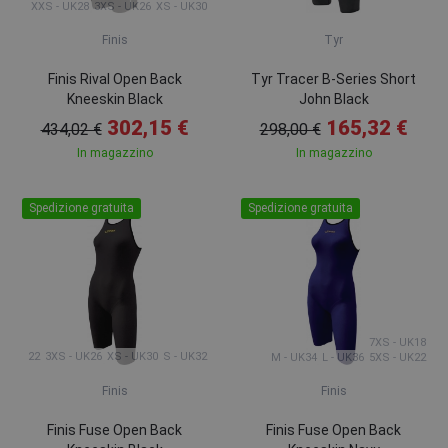
XXS - UK28
3XS - UK26
XS - UK30
Finis
Tyr
Finis Rival Open Back
Tyr Tracer B-Series Short
Kneeskin Black
John Black
302,15 €
165,32 €
434,02 €
298,00 €
In magazzino
In magazzino
Spedizione gratuita
Spedizione gratuita
7XS - UK18
22
3XS - UK26
XS - UK30
S - UK32
M - UK34
L - UK36
5XS - UK22
Finis
Finis
Finis Fuse Open Back
Finis Fuse Open Back