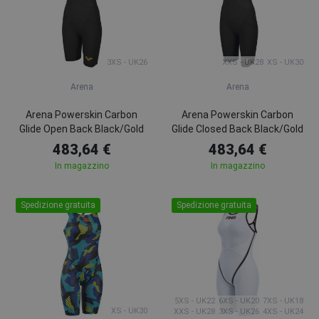
3XS - UK26
XXS - UK28
XS - UK30
Arena
Arena
Arena Powerskin Carbon
Arena Powerskin Carbon
Glide Open Back Black/Gold
Glide Closed Back Black/Gold
483,64 €
483,64 €
In magazzino
In magazzino
Spedizione gratuita
Spedizione gratuita
5XS - UK22
6XS - UK20
7XS - UK18
XS - UK30
XXS - UK28
3XS - UK26
4XS - UK24