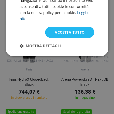
navigazione. Utilizzando il nostro sito web
744,07 €
744,07 €
acconsenti a tutti i cookie in conformità
In stock presso il fornitore
In stock presso il fornitore
con la nostra policy per i cookie.
Leggi di
più
Spedizione gratuita
Spedizione gratuita
ACCETTA TUTTO
MOSTRA DETTAGLI
S - UK32
4XS - UK24
3XS - UK26
4XS - UK24
5XS - UK22
XXS - UK28
3XS - UK26
XS - UK30
Finis
Arena
Finis HydroX Closedback
Arena Powerskin ST Next OB
Black
Black
744,07 €
136,38 €
In stock presso il fornitore
In magazzino
Spedizione gratuita
Spedizione gratuita