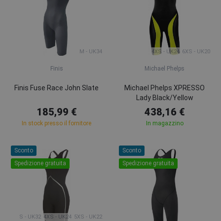
M - UK34
4XS - UK24
6XS - UK20
Finis
Michael Phelps
Finis Fuse Race John Slate
Michael Phelps XPRESSO
Lady Black/Yellow
185,99 €
438,16 €
In stock presso il fornitore
In magazzino
Sconto
Sconto
Spedizione gratuita
Spedizione gratuita
S - UK32
4XS - UK24
5XS - UK22