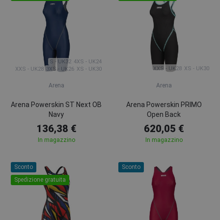
S - UK32
4XS - UK24
XXS - UK28
XS - UK30
XXS - UK28
3XS - UK26
XS - UK30
Arena
Arena
Arena Powerskin ST Next OB
Arena Powerskin PRIMO
Navy
Open Back
136,38 €
620,05 €
In magazzino
In magazzino
Sconto
Sconto
Spedizione gratuita