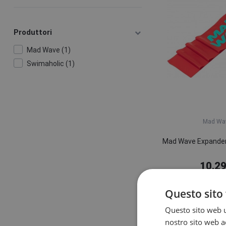
Produttori
Mad Wave (1)
Swimaholic (1)
Mad Wa
Mad Wave Expander
10,29
Varianti in m
Questo sito 
Ausili riabi
Questo sito web ut
nostro sito web ac