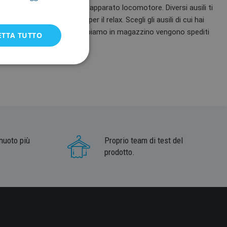
ne di salute e ad alleviare l'apparato locomotore. Diversi ausili ti
a tensione dei muscoli e per il relax. Scegli gli ausili di cui hai
li per la riabilitazione che abbiamo in magazzino vengono spediti
ETTA TUTTO
nuoto più
Proprio team di test del
prodotto.