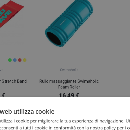
ve
Swimaholic
 Stretch Band
Rullo massaggiante Swimaholic
Foam Roller
 €
16,49 €
agazzino
In magazzino
web utilizza cookie
litativi
ilizza i cookie per migliorare la tua esperienza di navigazione. Ut
consenti a tutti i cookie in conformità con la nostra policy per i 