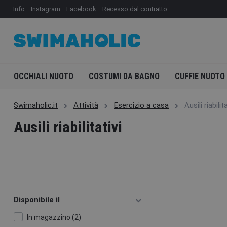
Info
Instagram
Facebook
Recesso dal contratto
OCCHIALI NUOTO
COSTUMI DA BAGNO
CUFFIE NUOTO
Swimaholic.it
Attività
Esercizio a casa
Ausili riabilita
Ausili riabilitativi
Disponibile il
In magazzino (2)