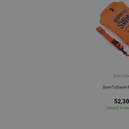
BornToS
BornToSwim F
52,30
Varianti in m