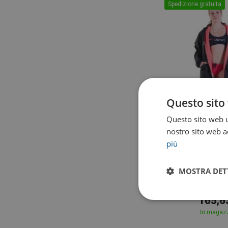
Spedizione gratuita
Questo sito 
Questo sito web ut
nostro sito web ac
più
BornToS
MOSTRA DET
BornToSwim Ge
Black/P
165,6
In magaz