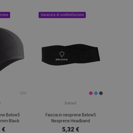
zione
Garanzia di soddisfazione
S/M
5
Below5
ene Below5
Fascia in neoprene Below5
3mm Black
Neoprene Headband
 €
5,32 €