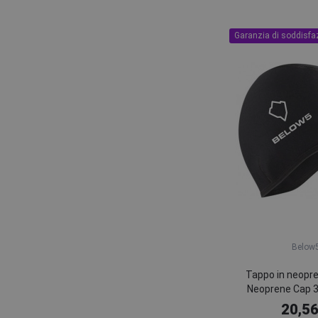
Garanzia di soddisfa
Below
Tappo in neopr
Neoprene Cap 
20,56