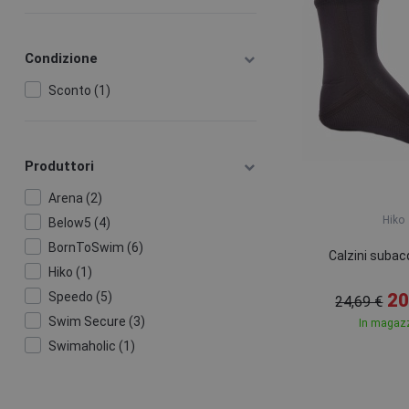
Condizione
Sconto (1)
Produttori
Arena (2)
Hiko
Below5 (4)
BornToSwim (6)
Calzini subac
Hiko (1)
Speedo (5)
20
24,69 €
Swim Secure (3)
In magaz
Swimaholic (1)