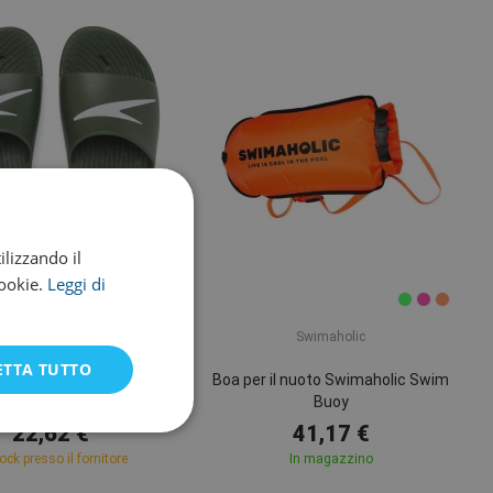
ilizzando il
cookie.
Leggi di
6
Speedo
Swimaholic
ETTA TUTTO
edo Slide Eco USA
Boa per il nuoto Swimaholic Swim
Buoy
22,62 €
41,17 €
tock presso il fornitore
In magazzino