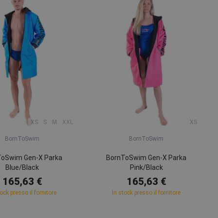
XS
S
M
XXL
XS
BornToSwim
BornToSwim
ToSwim Gen-X Parka
BornToSwim Gen-X Parka
Blue/Black
Pink/Black
165,63 €
165,63 €
tock presso il fornitore
In stock presso il fornitore