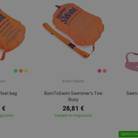
wim
BornToSwim
loat bag
BornToSwim Swimmer's Tow
Swim 
Buoy
 €
28,81 €
agazzino
Varianti in magazzino
Spedizione