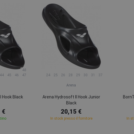
48
44
45
46
47
24
25
26
28
29
30
31
37
Arena
I Hook Black
Arena Hydrosoft II Hook Junior
Born
Black
 €
20,15 €
zino
In stock presso il fornitore
In s