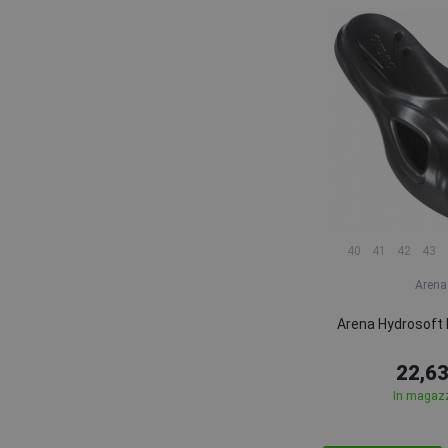
40
41
42
43
Arena
Arena Hydrosoft I
22,63
In magaz