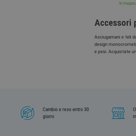
In magaz
Accessori 
Asciugamani e teli d
design monocromatici
e pesi. Acquistate un
Cambio e reso entro 30
O
giorni
m