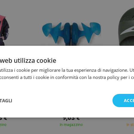
web utilizza cookie
ilizza i cookie per migliorare la tua esperienza di navigazione. Ut
consenti a tutti i cookie in conformità con la nostra policy per i 
XS
wim
Speedo
TAGLI
ACC
n-X Parka
Speedo Biofuse Earplug
Spe
ink
3 €
9,03 €
zino
In magazzino
In s