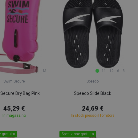
M
11
12
6
8
Swim Secure
Speedo
Secure Dry Bag Pink
Speedo Slide Black
45,29 €
24,69 €
In magazzino
In stock presso il fornitore
 gratuita
Spedizione gratuita