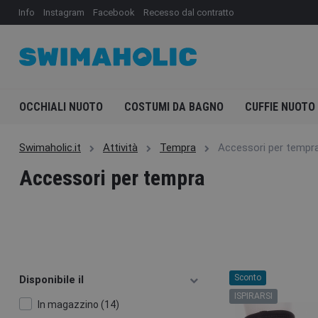
Info
Instagram
Facebook
Recesso dal contratto
OCCHIALI NUOTO
COSTUMI DA BAGNO
CUFFIE NUOTO
Swimaholic.it
Attività
Tempra
Accessori per tempr
Accessori per tempra
Sconto
Disponibile il
ISPIRARSI
In magazzino (14)