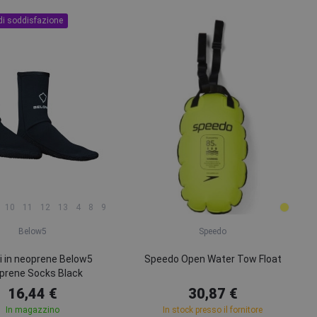
di soddisfazione
10
11
12
13
4
8
9
Below5
Speedo
i in neoprene Below5
Speedo Open Water Tow Float
prene Socks Black
16,44 €
30,87 €
In magazzino
In stock presso il fornitore