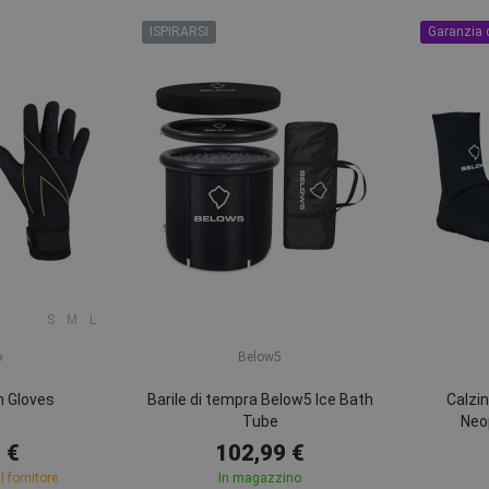
ISPIRARSI
Garanzia 
S
M
L
o
Below5
 Gloves
Barile di tempra Below5 Ice Bath
Calzin
Tube
Neo
 €
102,99 €
l fornitore
In magazzino