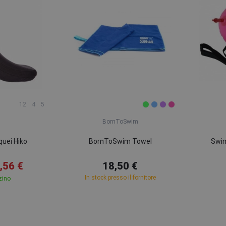
12
4
5
BornToSwim
quei Hiko
BornToSwim Towel
Swim
,56 €
18,50 €
In stock presso il fornitore
zino