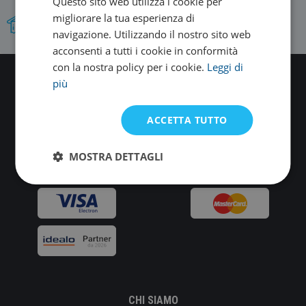
Questo sito web utilizza i cookie per
migliorare la tua esperienza di
Proprio team di test del prodotto.
navigazione. Utilizzando il nostro sito web
acconsenti a tutti i cookie in conformità
con la nostra policy per i cookie.
Leggi di
più
Oltre 12.000 non possono sbagliare.
Seguiteci su
Youtube
,
Facebook
Instagram
!
ACCETTA TUTTO
MOSTRA DETTAGLI
CHI SIAMO