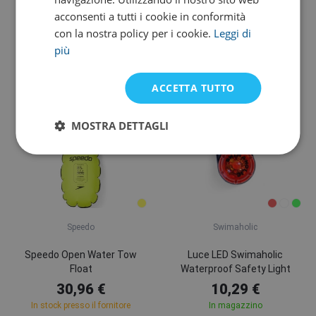
Boa per il nuoto Swimaholic
Arena Open Water Buoy
acconsenti a tutti i cookie in conformità
Swim Buoy
con la nostra policy per i cookie.
Leggi di
41,30 €
41,30 €
più
In magazzino
In stock presso il fornitore
ACCETTA TUTTO
Garanzia di soddisfazione
MOSTRA DETTAGLI
Speedo
Swimaholic
Speedo Open Water Tow
Luce LED Swimaholic
Float
Waterproof Safety Light
30,96 €
10,29 €
In stock presso il fornitore
In magazzino