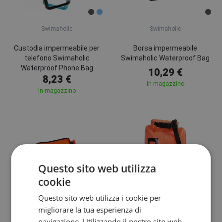
Swimaholic
Swimaholic
Custodia impermeabile per
Borsa impermeabile
telefono Swimaholic
Swimaholic Waterproof Bag
Waterproof Phone Bag
10,29 €
8,23 €
In magazzino
In magazzino
Questo sito web utilizza
cookie
Questo sito web utilizza i cookie per
migliorare la tua esperienza di
Swimaholic
Arena
navigazione. Utilizzando il nostro sito web