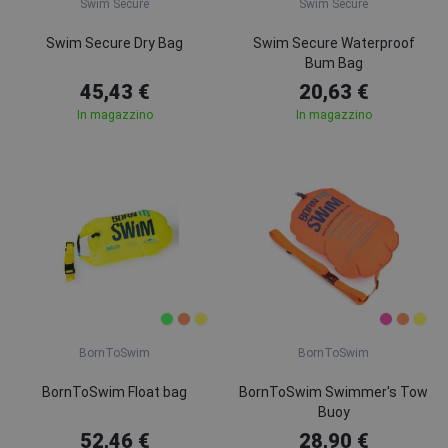
Swim Secure
Swim Secure
Swim Secure Dry Bag
Swim Secure Waterproof
Bum Bag
45,43 €
20,63 €
In magazzino
In magazzino
BornToSwim
BornToSwim
BornToSwim Float bag
BornToSwim Swimmer's Tow
Buoy
52,46 €
28,90 €