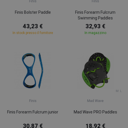
Finis
Finis
Finis Bolster Paddle
Finis Forearm Fulcrum
Swimming Paddles
43,23 €
32,93 €
In stock presso il fornitore
In magazzino
M
L
Finis
Mad Wave
Finis Forearm Fulcrum junior
Mad Wave PRO Paddles
30,87 €
18,92 €