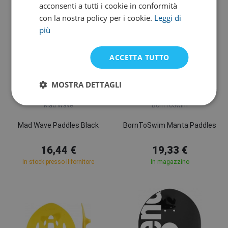
acconsenti a tutti i cookie in conformità
con la nostra policy per i cookie.
Leggi di
più
ACCETTA TUTTO
MOSTRA DETTAGLI
S
S
M
L
Mad Wave
BornToSwim
Mad Wave Paddles Black
BornToSwim Manta Paddles
16,44 €
19,33 €
In stock presso il fornitore
In magazzino