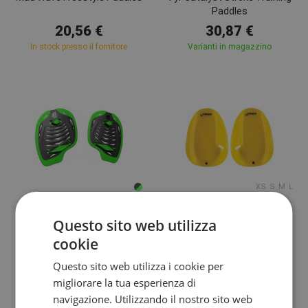
Paddles
20,56 €
30,87 €
In stock presso il fornitore
Varianti in magazzino
XS
S
M
L
Mad Wave
Finis
Questo sito web utilizza
Mad Wave Fusion Paddles
Finis Agility Paddle Floating
cookie
Yellow
Questo sito web utilizza i cookie per
20,56 €
28,81 €
migliorare la tua esperienza di
In stock presso il fornitore
In magazzino
navigazione. Utilizzando il nostro sito web