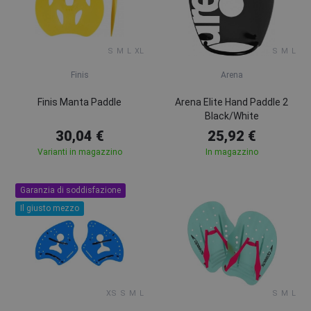
S
M
L
XL
S
M
L
Finis
Arena
Finis Manta Paddle
Arena Elite Hand Paddle 2
Black/White
30,04 €
25,92 €
Varianti in magazzino
In magazzino
Garanzia di soddisfazione
Il giusto mezzo
XS
S
M
L
S
M
L