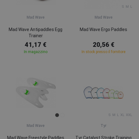
S
M
L
Mad Wave
Mad Wave
Mad Wave Antipaddles Egg
Mad Wave Ergo Paddles
Trainer
41,17 €
20,56 €
In magazzino
In stock presso il fornitore
S
M
L
XL
XXL
Mad Wave
Tyr
Mad Wave Freestyle Paddles
Tyr Catalyst Stroke Training