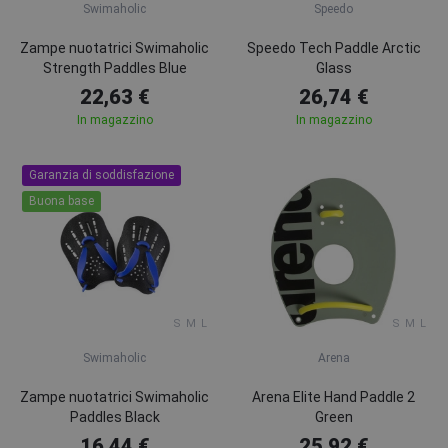
Swimaholic
Speedo
Zampe nuotatrici Swimaholic
Speedo Tech Paddle Arctic
Strength Paddles Blue
Glass
22,63 €
26,74 €
In magazzino
In magazzino
Garanzia di soddisfazione
Buona base
S
M
L
S
M
L
Swimaholic
Arena
Zampe nuotatrici Swimaholic
Arena Elite Hand Paddle 2
Paddles Black
Green
16,44 €
25,92 €