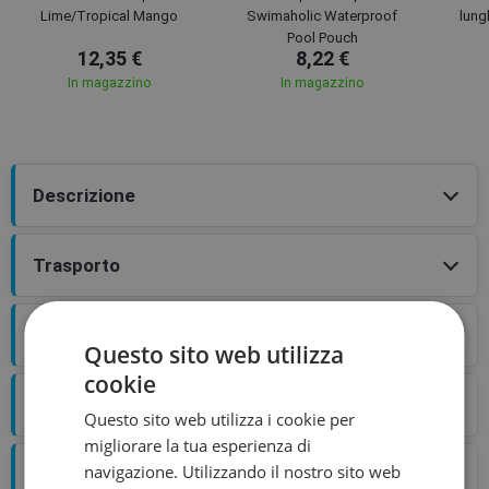
Lime/Tropical Mango
Swimaholic Waterproof
lung
Pool Pouch
12,35 €
8,22 €
In magazzino
In magazzino
Descrizione
Trasporto
Valutazione
Questo sito web utilizza
cookie
Blog
Questo sito web utilizza i cookie per
migliorare la tua esperienza di
navigazione. Utilizzando il nostro sito web
Tabella taglie