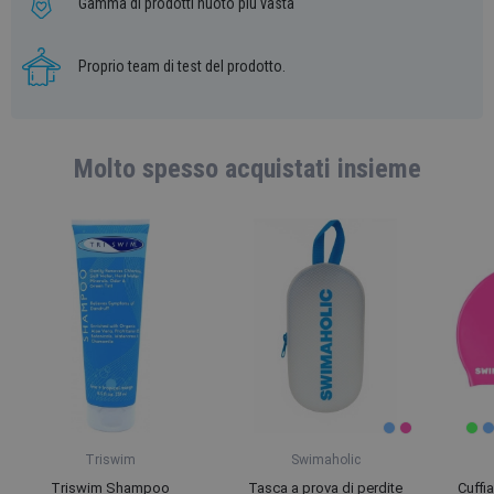
Gamma di prodotti nuoto più vasta
Proprio team di test del prodotto.
Molto spesso acquistati insieme
Triswim
Swimaholic
Triswim Shampoo
Tasca a prova di perdite
Cuffi