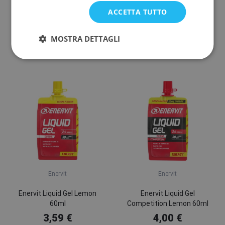
ACCETTA TUTTO
Enervit Salt Caps 120
Enervit Liquid Gel Orange
60ml
MOSTRA DETTAGLI
19,33 €
3,59 €
In magazzino
In stock presso il fornitore
Enervit
Enervit
Enervit Liquid Gel Lemon
Enervit Liquid Gel
60ml
Competition Lemon 60ml
3,59 €
4,00 €