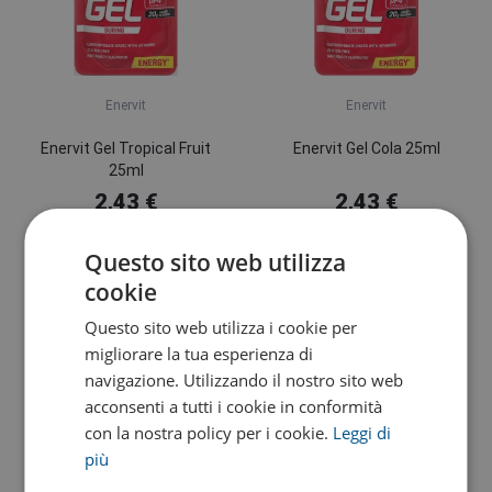
Enervit
Enervit
Enervit Gel Tropical Fruit
Enervit Gel Cola 25ml
25ml
2,43 €
2,43 €
In stock presso il fornitore
In stock presso il fornitore
Questo sito web utilizza
cookie
Questo sito web utilizza i cookie per
migliorare la tua esperienza di
navigazione. Utilizzando il nostro sito web
acconsenti a tutti i cookie in conformità
con la nostra policy per i cookie.
Leggi di
più
Enervit
Enervit