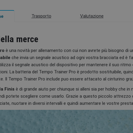
Trasporto
Valutazione
ne
della merce
Pro
è una novità per allenamento con cui non avrete più bisogno di un 
abile
che invia un segnale acustico ad ogni vostra bracciata ed è f
utilizza il segnale acustico del dispositivo per mantenere il suo ritmo
ioni. La batteria del Tempo Trainer Pro è prodotto sostituibile, quindi 
. Il Tempo Trainer Pro include puo essere attacato al cinturino grazi
a Finis
è di grande aiuto per chiunque si alleni sia per hobby che i
indi potete scegliere come usarlo. Grazie a questo piccolo attrezzo d
ciate, nuotare in diversi intervalli e quindi aumentare le vostre presta