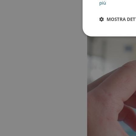
volete completare una v
più
modalità, consiste nel de
mantenere il ritmo per 
MOSTRA DET