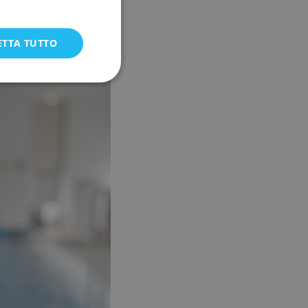
di. L'ultima e terza
r Pro vi aiuterà a
ETTA TUTTO