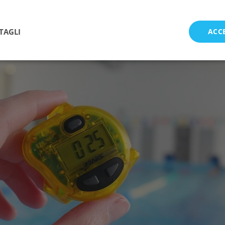
asca in 30 secondi Tempo Trainer Pro farà un bip dopo ogni 30 secon
terminare il numero di bracciate in un minuto, quindi il Tempo Traine
la distanza che volete nuotare in un determinato tempo.
TAGLI
ACC