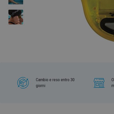
Cambio e reso entro 30
O
giorni
m