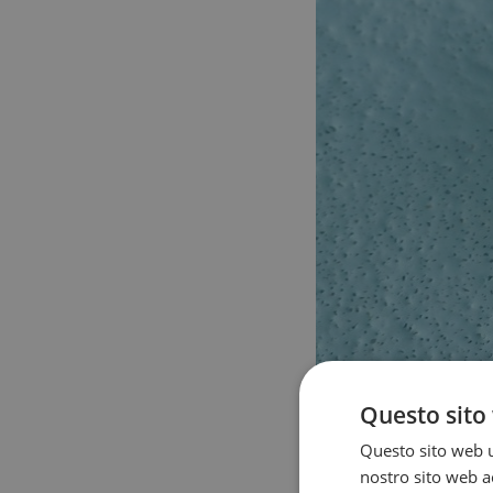
Questo sito 
Introduciamo le singole 
la frequenza delle singo
Questo sito web ut
durate dell’allenamento.
nostro sito web ac