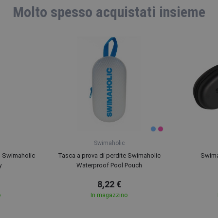
Molto spesso acquistati insieme
Swimaholic
 Swimaholic
Tasca a prova di perdite Swimaholic
Swima
y
Waterproof Pool Pouch
8,22 €
o
In magazzino