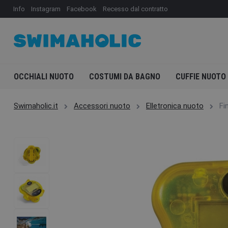
Info
Instagram
Facebook
Recesso dal contratto
OCCHIALI NUOTO
COSTUMI DA BAGNO
CUFFIE NUOTO
Swimaholic.it
Accessori nuoto
Elletronica nuoto
Fi