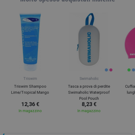
Triswim
Swimaholic
Triswim Shampoo
Tasca a prova di perdite
Cuffi
Lime/Tropical Mango
Swimaholic Waterproof
lung
Pool Pouch
12,36 €
8,23 €
In magazzino
In magazzino