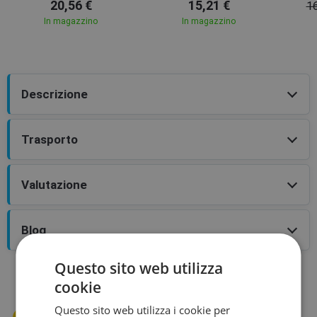
20,56 €
15,21 €
16
Junior
In magazzino
In magazzino
Descrizione
Trasporto
Valutazione
Blog
Questo sito web utilizza
Il best seller del marchio
cookie
Questo sito web utilizza i cookie per