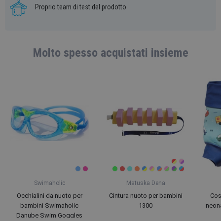
Proprio team di test del prodotto.
Molto spesso acquistati insieme
Swimaholic
Matuska Dena
Occhialini da nuoto per
Cintura nuoto per bambini
Cos
bambini Swimaholic
1300
neon
Danube Swim Goggles