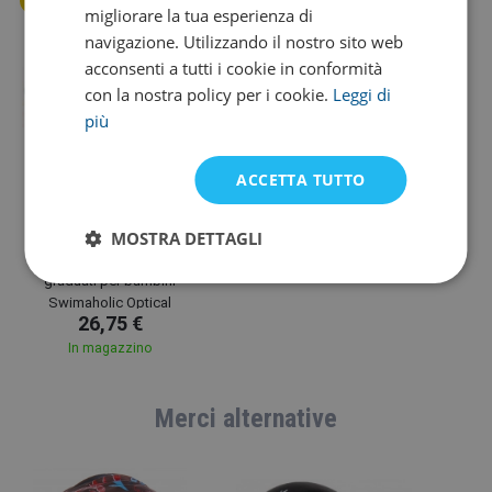
migliorare la tua esperienza di
navigazione. Utilizzando il nostro sito web
acconsenti a tutti i cookie in conformità
con la nostra policy per i cookie.
Leggi di
più
ACCETTA TUTTO
-2.5
-2.0
-1.5
-6.0
-5.0
-4.5
-4.0
-3.5
-3.0
Swimaholic
MOSTRA DETTAGLI
Occhialini da nuoto
graduati per bambini
Swimaholic Optical
26,75 €
Swimming Goggles Junior
In magazzino
Merci alternative