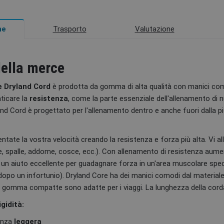
Trasporto
Valutazione
ne
della merce
 Dryland Cord
è prodotta da gomma di alta qualità con manici co
ticare la
resistenza
, come la parte essenziale dell'allenamento d
land Cord è progettato per l'allenamento dentro e anche fuori dalla p
tate la vostra velocità creando la resistenza e forza più alta. Vi a
ce, spalle, addome, cosce, ecc.). Con allenamento di resistenza aume
 un aiuto eccellente per guadagnare forza in un'area muscolare spec
e dopo un infortunio). Dryland Core ha dei manici comodi dal materi
di gomma compatte sono adatte per i viaggi. La lunghezza della co
igidità:
enza
leggera