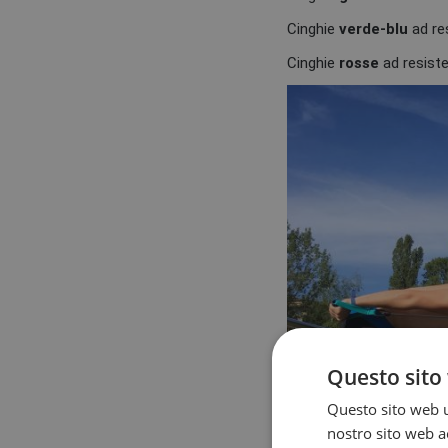
Cinghie
verde-blu
ad re
Cinghie
rosse
ad resist
Questo sito 
Questo sito web ut
nostro sito web ac