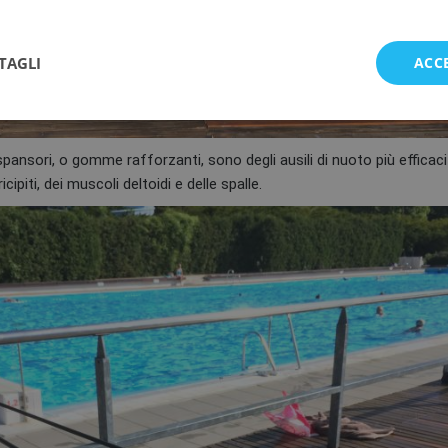
TAGLI
ACC
spansori, o gomme rafforzanti, sono degli ausili di nuoto più efficaci
ipiti, dei muscoli deltoidi e delle spalle.