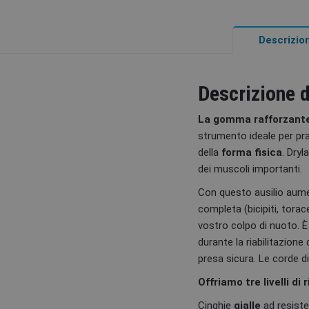
Descrizio
Descrizione 
La gomma rafforzante
strumento ideale per pra
della
forma fisica
. Dry
dei muscoli importanti.
Con questo ausilio aumen
completa (bicipiti, tora
vostro colpo di nuoto. È
durante la riabilitazion
presa sicura. Le corde 
Offriamo tre livelli di r
Cinghie
gialle
ad resist