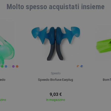
Molto spesso acquistati insieme
Speedo
eedo
Speedo Biofuse Earplug
Born
9,03 €
zzino
In magazzino