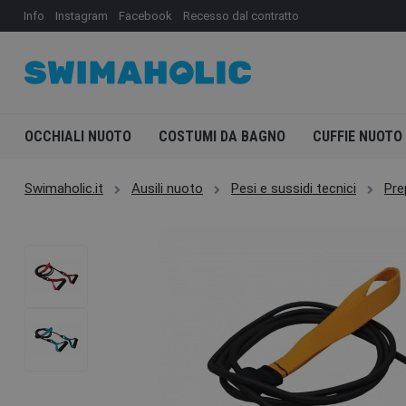
Info
Instagram
Facebook
Recesso dal contratto
OCCHIALI NUOTO
COSTUMI DA BAGNO
CUFFIE NUOTO
Swimaholic.it
Ausili nuoto
Pesi e sussidi tecnici
Pre