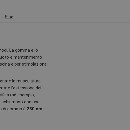
Blog
modi. La gomma è lo
i nuoto e mantenimento
iscina e per stimolazione
llenate la musculatura
ntate l'estensione del
ifica (ad esempio,
ale schiumoso con una
rda di gomma è
230 cm
.