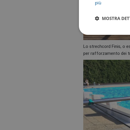
più
MOSTRA DET
Lo strechcord Finis, o e
per rafforzamento dei tric