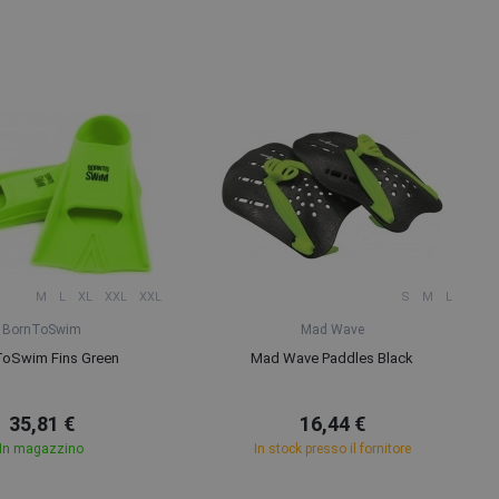
M
L
XL
XXL
XXL
S
M
L
BornToSwim
Mad Wave
ToSwim Fins Green
Mad Wave Paddles Black
35,81 €
16,44 €
In magazzino
In stock presso il fornitore