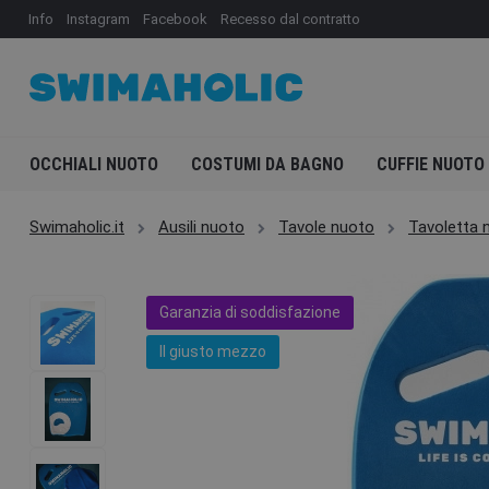
Info
Instagram
Facebook
Recesso dal contratto
OCCHIALI NUOTO
COSTUMI DA BAGNO
CUFFIE NUOTO
Swimaholic.it
Ausili nuoto
Tavole nuoto
Tavoletta n
Garanzia di soddisfazione
Il giusto mezzo