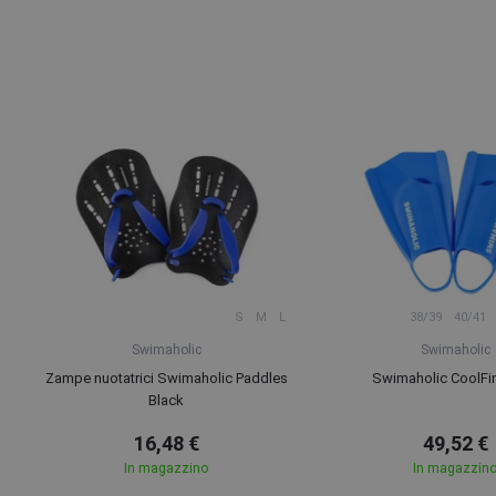
S
M
L
38/39
40/41
Swimaholic
Swimaholic
Zampe nuotatrici Swimaholic Paddles
Swimaholic CoolFi
Black
16,48 €
49,52 €
In magazzino
In magazzin