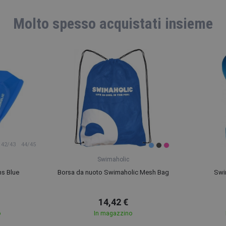
Molto spesso acquistati insieme
42/43
44/45
Swimaholic
ns Blue
Borsa da nuoto Swimaholic Mesh Bag
Swi
14,42 €
o
In magazzino