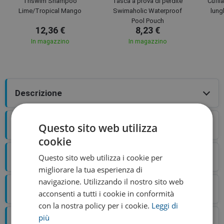
Triswim Shampoo
Tasca a prova di perdite
Cuffi
Lime/Tropical Mango
Swimaholic Waterproof
lung
Pool Pouch
12,36 €
8,23 €
In magazzino
In magazzino
Descrizione
Trasporto
Questo sito web utilizza
cookie
Valutazione
Questo sito web utilizza i cookie per
migliorare la tua esperienza di
navigazione. Utilizzando il nostro sito web
Blog
acconsenti a tutti i cookie in conformità
con la nostra policy per i cookie.
Leggi di
più
Tabella taglie