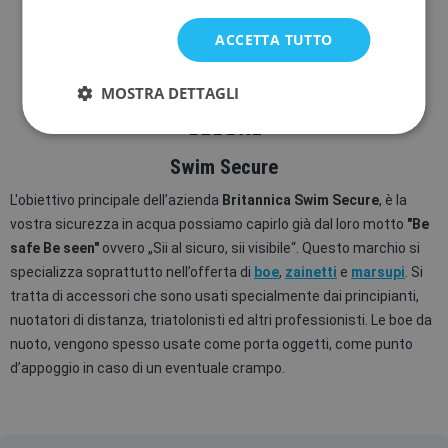
In stock presso il fornitore
In magazzino
ACCETTA TUTTO
MOSTRA DETTAGLI
Swim Secure
L'obiettivo principale dell’azienda
Britannica Swim Secure
, è la
vostra sicurezza in acqua possiamo capirlo già dal loro motto
"Be
safe Be seen"
ovvero „Sii al sicuro, sii visibile“. Questo marchio si
specializza soprattutto nell’offerta di
boe
,
zainetti
e
marsupi
. Si
tratta di accessori che sono usati specialmente dai principianti,
nuotatori di distanza, triatolonisti ed altri professionisti. Le boe da
nuoto, vengono spesso usate come porta oggetti, come punto
d’appoggio in caso di un eventuale crampo.