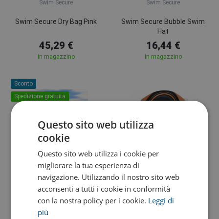
Swim Secure
Swim Secure
Swim Secure Dry Bag Pink
Swim Secure Bubble Swim
Hat
45,29 €
16,44 €
In magazzino
In magazzino
Sconto
Spedizione gratuita
Questo sito web utilizza
cookie
Questo sito web utilizza i cookie per
S
M
L
migliorare la tua esperienza di
Swim Secure
Swim Secure
navigazione. Utilizzando il nostro sito web
acconsenti a tutti i cookie in conformità
Swim Secure Marker Buoy
Swim Secure Universal
con la nostra policy per i cookie.
Leggi di
Neoprene Swim Cap
più
296,68 €
33,75 €
329,65 €