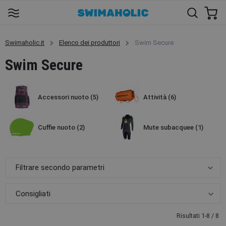
Swimaholic.it
Elenco dei produttori
Swim Secure
Swim Secure
Accessori nuoto
(5)
Attività
(6)
Cuffie nuoto
(2)
Mute subacquee
(1)
Filtrare secondo parametri
Risultati 1-8 / 8